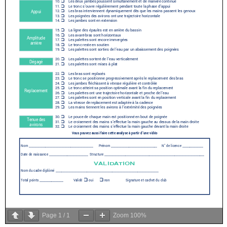
Page
1
/
1
Zoom
100%